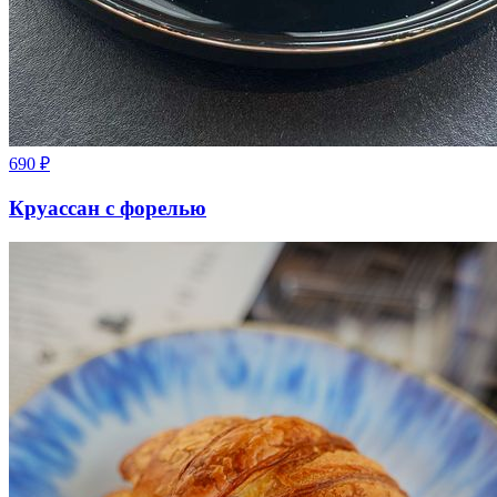
690
₽
Круассан с форелью