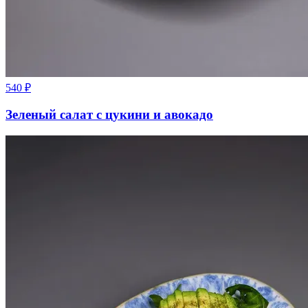
540
₽
Зеленый салат с цукини и авокадо