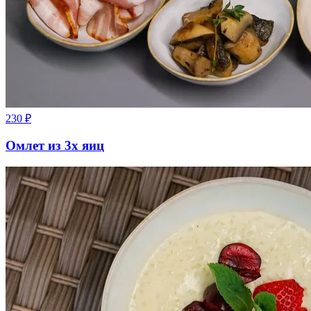
230
₽
Омлет из 3х яиц