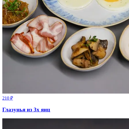
210
₽
Глазунья из 3х яиц