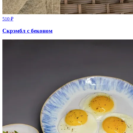
510
₽
Скрэмбл с беконом