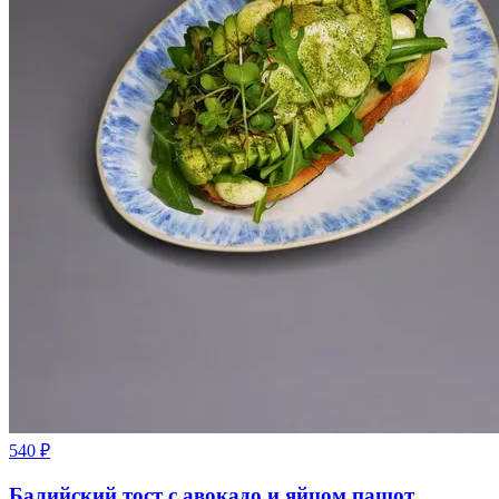
540
₽
Балийский тост с авокадо и яйцом пашот