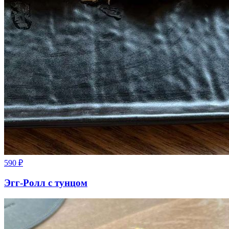
590
₽
Эгг-Ролл с тунцом