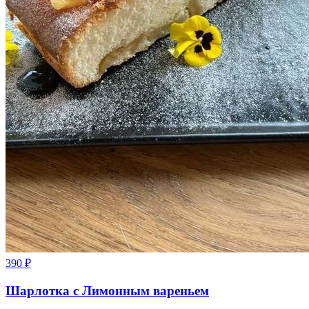
390
₽
Шарлотка с Лимонным вареньем