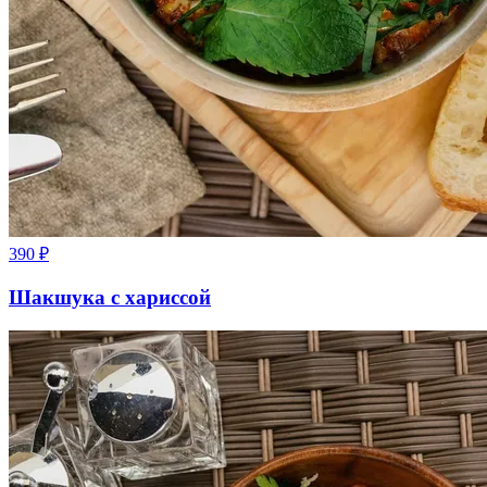
390
₽
Шакшука с хариссой